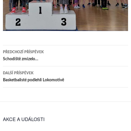
Navigace
PŘEDCHOZÍ PŘÍSPĚVEK
pro
Schodiště zmizelo…
příspěvky
DALŠÍ PŘÍSPĚVEK
Basketbalisté podlehli Lokomotivě
AKCE A UDÁLOSTI