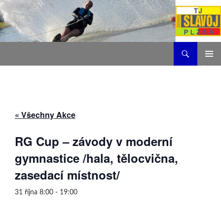
Hledat
TJ Slavoj Plzeň
PŘEJÍT
ZÁKLAD
K
NAVIGA
OBSAHU
MENU
WEBU
« Všechny Akce
RG Cup – závody v moderní
gymnastice /hala, tělocvična,
zasedací místnost/
31 října 8:00
-
19:00