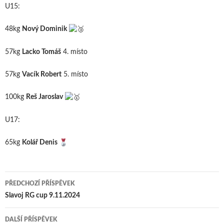
U15:
48kg
Nový Dominik
57kg
Lacko Tomáš
4. místo
57kg
Vacík Robert
5. místo
100kg
Reš Jaroslav
U17:
65kg
Kolář Denis
Navigace
PŘEDCHOZÍ PŘÍSPĚVEK
pro
Slavoj RG cup 9.11.2024
příspěvky
DALŠÍ PŘÍSPĚVEK