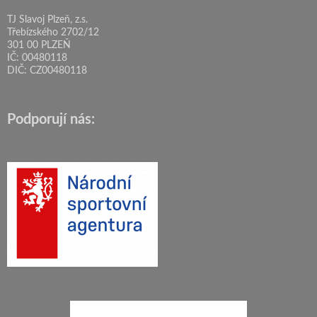
TJ Slavoj Plzeň, z.s.
Třebízského 2702/12
301 00 PLZEŇ
IČ: 00480118
DIČ: CZ00480118
Podporují nás: