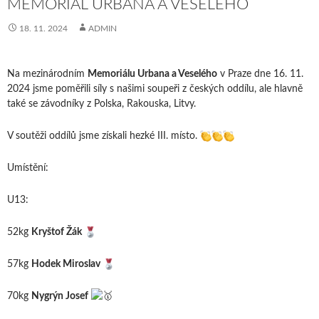
MEMORIÁL URBANA A VESELÉHO
18. 11. 2024
ADMIN
Na mezinárodním
Memoriálu Urbana a Veselého
v Praze dne 16. 11.
2024 jsme poměřili síly s našimi soupeři z českých oddílu, ale hlavně
také se závodníky z Polska, Rakouska, Litvy.
V soutěži oddílů jsme získali hezké III. místo.
Umístění:
U13:
52kg
Kryštof Žák
57kg
Hodek Miroslav
70kg
Nygrýn Josef