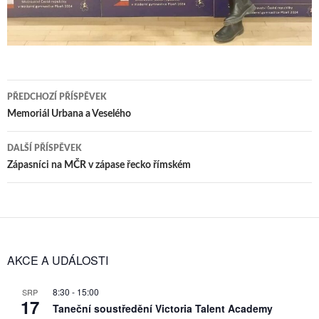
Navigace
PŘEDCHOZÍ PŘÍSPĚVEK
pro
Memoriál Urbana a Veselého
příspěvky
DALŠÍ PŘÍSPĚVEK
Zápasníci na MČR v zápase řecko římském
AKCE A UDÁLOSTI
8:30
-
15:00
SRP
17
Taneční soustředění Victoria Talent Academy