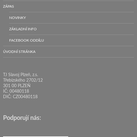
ZÁPAS
NOVINKY
ZÁKLADNÍ INFO
FACEBOOK ODDÍLU
ÚVODNÍ STRÁNKA
TJ Slavoj Plzeň, z.s.
Třebízského 2702/12
301 00 PLZEŇ
IČ: 00480118
DIČ: CZ00480118
Podporují nás: