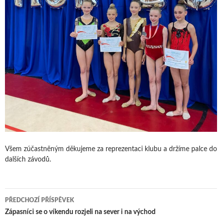
Všem zúčastněným děkujeme za reprezentaci klubu a držíme palce do
dalších závodů.
Navigace
PŘEDCHOZÍ PŘÍSPĚVEK
pro
Zápasníci se o víkendu rozjeli na sever i na východ