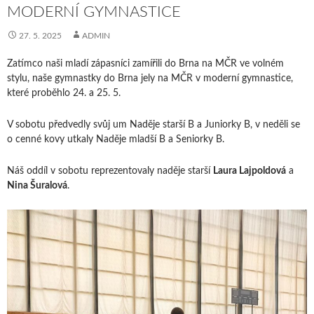
MODERNÍ GYMNASTICE
27. 5. 2025
ADMIN
Zatímco naši mladí zápasníci zamířili do Brna na MČR ve volném
stylu, naše gymnastky do Brna jely na MČR v moderní gymnastice,
které proběhlo 24. a 25. 5.
V sobotu předvedly svůj um Naděje starší B a Juniorky B, v neděli se
o cenné kovy utkaly Naděje mladší B a Seniorky B.
Náš oddíl v sobotu reprezentovaly naděje starší
Laura Lajpoldová
a
Nina Šuralová
.