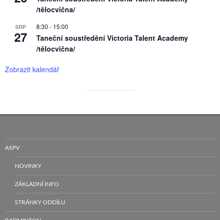
/tělocvična/
8:30
-
15:00
SRP
27
Taneční soustředění Victoria Talent Academy
/tělocvična/
Zobrazit kalendář
ASPV
NOVINKY
ZÁKLADNÍ INFO
STRÁNKY ODDÍLU