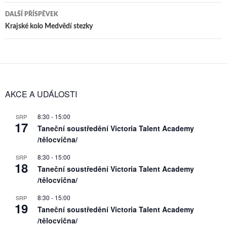
příspěvky
DALŠÍ PŘÍSPĚVEK
Krajské kolo Medvědí stezky
AKCE A UDÁLOSTI
8:30
-
15:00
SRP
17
Taneční soustředění Victoria Talent Academy
/tělocvična/
8:30
-
15:00
SRP
18
Taneční soustředění Victoria Talent Academy
/tělocvična/
8:30
-
15:00
SRP
19
Taneční soustředění Victoria Talent Academy
/tělocvična/