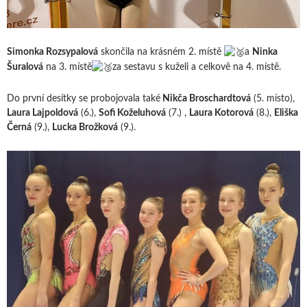
Simonka Rozsypalová
skončila na krásném 2. místě
a
Ninka
Šuralová
na 3. místě
za sestavu s kuželi a celkově na 4. místě.
Do první desítky se probojovala také
Nikča Broschardtová
(5. místo),
Laura Lajpoldová
(6.),
Sofi Koželuhová
(7.) ,
Laura Kotorová
(8.),
Eliška
Černá
(9.),
Lucka Brožková
(9.).