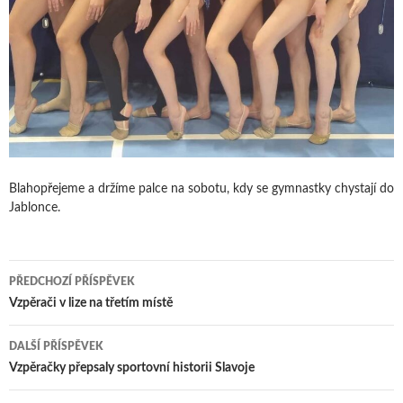
Blahopřejeme a držíme palce na sobotu, kdy se gymnastky chystají do
Jablonce.
Navigace
PŘEDCHOZÍ PŘÍSPĚVEK
pro
Vzpěrači v lize na třetím místě
příspěvky
DALŠÍ PŘÍSPĚVEK
Vzpěračky přepsaly sportovní historii Slavoje