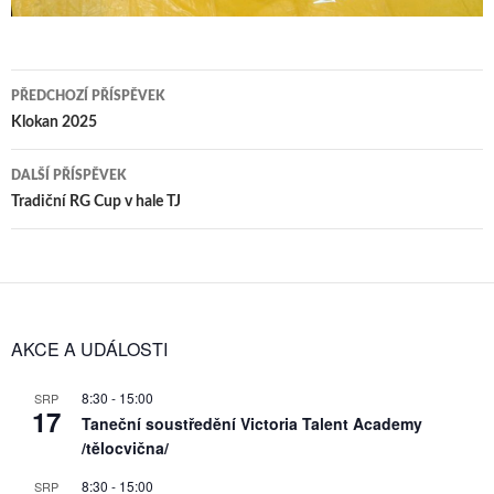
Navigace
PŘEDCHOZÍ PŘÍSPĚVEK
pro
Klokan 2025
příspěvky
DALŠÍ PŘÍSPĚVEK
Tradiční RG Cup v hale TJ
AKCE A UDÁLOSTI
8:30
-
15:00
SRP
17
Taneční soustředění Victoria Talent Academy
/tělocvična/
8:30
-
15:00
SRP