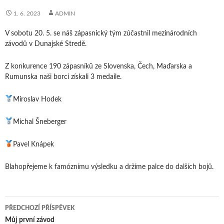
1. 6. 2023
ADMIN
V sobotu 20. 5. se náš zápasnický tým zúčastnil mezinárodních
závodů v Dunajské Stredě.
Z konkurence 190 zápasníků ze Slovenska, Čech, Maďarska a
Rumunska naši borci získali 3 medaile.
Miroslav Hodek
Michal Šneberger
Pavel Knápek
Blahopřejeme k famóznímu výsledku a držíme palce do dalších bojů.
Navigace
PŘEDCHOZÍ PŘÍSPĚVEK
pro
Můj první závod