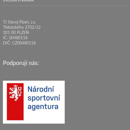
ÚVODNÍ STRÁNKA
TJ Slavoj Plzeň, z.s.
Třebízského 2702/12
301 00 PLZEŇ
IČ: 00480118
DIČ: CZ00480118
Podporují nás: