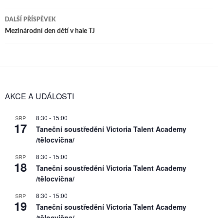
příspěvky
DALŠÍ PŘÍSPĚVEK
Mezinárodní den dětí v hale TJ
AKCE A UDÁLOSTI
8:30
-
15:00
SRP
17
Taneční soustředění Victoria Talent Academy
/tělocvična/
8:30
-
15:00
SRP
18
Taneční soustředění Victoria Talent Academy
/tělocvična/
8:30
-
15:00
SRP
19
Taneční soustředění Victoria Talent Academy
/tělocvična/