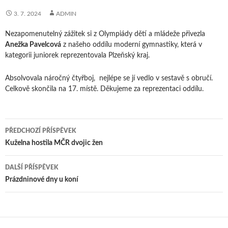
3. 7. 2024
ADMIN
Nezapomenutelný zážitek si z Olympiády dětí a mládeže přivezla
Anežka Pavelcová
z našeho oddílu moderní gymnastiky, která v
kategorii juniorek reprezentovala Plzeňský kraj.
Absolvovala náročný čtyřboj, nejlépe se jí vedlo v sestavě s obručí.
Celkově skončila na 17. místě. Děkujeme za reprezentaci oddílu.
Navigace
PŘEDCHOZÍ PŘÍSPĚVEK
pro
Kuželna hostila MČR dvojic žen
příspěvky
DALŠÍ PŘÍSPĚVEK
Prázdninové dny u koní