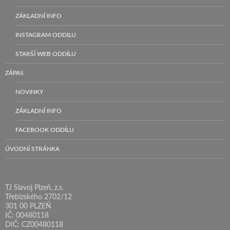
ZÁKLADNÍ INFO
INSTAGRAM ODDILU
STARŠÍ WEB ODDÍLU
ZÁPAS
NOVINKY
ZÁKLADNÍ INFO
FACEBOOK ODDÍLU
ÚVODNÍ STRÁNKA
TJ Slavoj Plzeň, z.s.
Třebízského 2702/12
301 00 PLZEŇ
IČ: 00480118
DIČ: CZ00480118