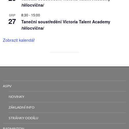
/tělocvična/
8:30
-
15:00
SRP
27
Taneční soustředění Victoria Talent Academy
/tělocvična/
Zobrazit kalendář
ASPV
NOVINKY
ZÁKLADNÍ INFO
STRÁNKY ODDÍLU
BADMINTON