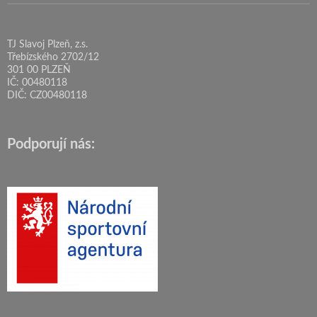
TJ Slavoj Plzeň, z.s.
Třebízského 2702/12
301 00 PLZEŇ
IČ: 00480118
DIČ: CZ00480118
Podporují nás: