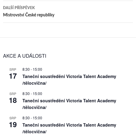
příspěvky
DALŠÍ PŘÍSPĚVEK
Mistrovství České republiky
AKCE A UDÁLOSTI
8:30
-
15:00
SRP
17
Taneční soustředění Victoria Talent Academy
/tělocvična/
8:30
-
15:00
SRP
18
Taneční soustředění Victoria Talent Academy
/tělocvična/
8:30
-
15:00
SRP
19
Taneční soustředění Victoria Talent Academy
/tělocvična/