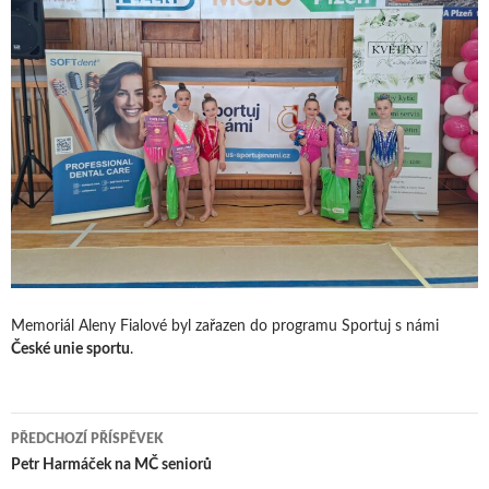
Memoriál Aleny Fialové byl zařazen do programu Sportuj s námi
České unie sportu
.
Navigace
PŘEDCHOZÍ PŘÍSPĚVEK
pro
Petr Harmáček na MČ seniorů