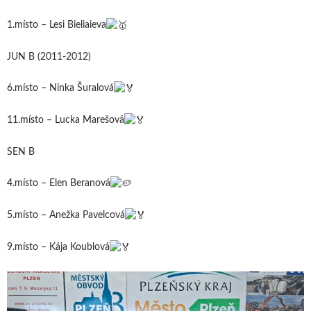
1.místo – Lesi Bieliaieva
JUN B (2011-2012)
6.místo – Ninka Šuralová
11.místo – Lucka Marešová
SEN B
4.místo – Elen Beranová
5.místo – Anežka Pavelcová
9.místo – Kája Koublová