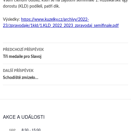
Všem členům oddílu, kteří se na zajištění semifinále 1. Kuželkářské ligy
dorostu (KLD) podíleli, patří dík.
Výsledky:
https://www.kuzelky.cz/archivy/2022-
23/zpravodaje/1kld/1.KLD_2022_2023_zpravodaj_semifinale.pdf
Navigace
PŘEDCHOZÍ PŘÍSPĚVEK
pro
Tři medaile pro Slavoj
příspěvky
DALŠÍ PŘÍSPĚVEK
Schodiště zmizelo…
AKCE A UDÁLOSTI
8:30
-
15:00
SRP