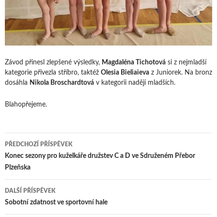
Závod přinesl zlepšené výsledky,
Magdaléna Tichotová
si z nejmladší
kategorie přivezla stříbro, taktéž
Olesia Bieliaieva
z Juniorek. Na bronz
dosáhla
Nikola Broschardtová
v kategorii nadějí mladších.
Blahopřejeme.
Navigace
PŘEDCHOZÍ PŘÍSPĚVEK
pro
Konec sezony pro kuželkáře družstev C a D ve Sdruženém Přebor
Plzeňska
příspěvky
DALŠÍ PŘÍSPĚVEK
Sobotní zdatnost ve sportovní hale