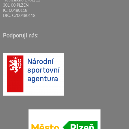
Třebízského 2702/12
301 00 PLZEŇ
IČ: 00480118
DIČ: CZ00480118
Podporují nás: