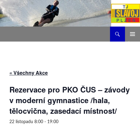
Hledat
TJ Slavoj Plzeň
PŘEJÍT
ZÁKLAD
K
NAVIGA
OBSAHU
MENU
WEBU
« Všechny Akce
Rezervace pro PKO ČUS – závody
v moderní gymnastice /hala,
tělocvična, zasedací místnost/
22 listopadu 8:00
-
19:00