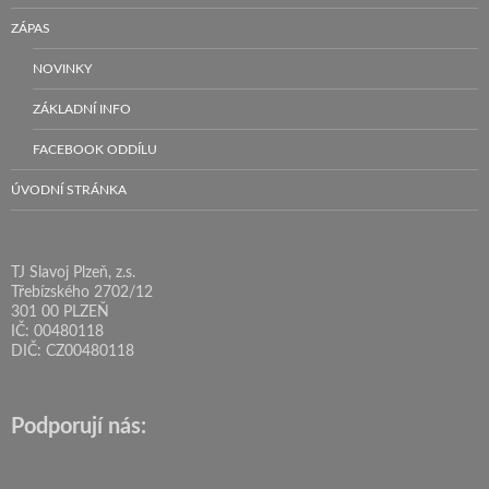
ZÁPAS
NOVINKY
ZÁKLADNÍ INFO
FACEBOOK ODDÍLU
ÚVODNÍ STRÁNKA
TJ Slavoj Plzeň, z.s.
Třebízského 2702/12
301 00 PLZEŇ
IČ: 00480118
DIČ: CZ00480118
Podporují nás: